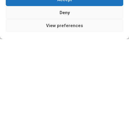
Deny
View preferences
תבונה ומכונה
מאז ומעולם תהליכי התכנון והפיתוח ההנדסי בסופרגום היו
נחלתם של טובי המוחות הישראלים בתעשייה לצד שימוש
בטכנולוגיות החדישות והאמינות ביותר. יכולות הפיתוח
הרבגוני שלנו נשענות על מתודולוגיה סדורה מבוססת ניסיון
רב שנים, הכוללת חשיבה משותפת ותכנון הנדסי, מייצור
דגמים לבדיקה ועד לייצור סדרתי.