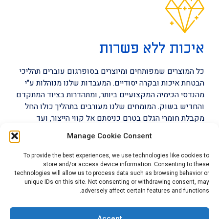
איכות ללא פשרות
כל המוצרים שמפותחים ומיוצרים בסופרגום עוברים תהליכי
הבטחת איכות ובקרה יסודיים. המעבדות שלנו מנוהלות ע"י
מהנדסי הכימיה המקצועיים ביותר, ומתהדרות בציוד המתקדם
והחדיש בשוק. המומחים שלנו מעורבים בתהליך כולו החל
מקבלת חומרי הגלם בטרם כניסתם אל קווי הייצור, ועד
לפיקוח מלא בתהליך הייצור עצמו. אנו מתחייבים לבדוק כל
Manage Cookie Consent
מוצר בקפידה לפני שליחתו ללקוח. אנו עומדים בתקינה
בינלאומית מחמירה כגון: ISO 9001:2015, IATF
To provide the best experiences, we use technologies like cookies to
16949:2016, AS 9100D, ISO 13485:2016, ISO
store and/or access device information. Consenting to these
technologies will allow us to process data such as browsing behavior or
14001:2016, ISO 45001:2018 ו-IMOD (תקן משרד
unique IDs on this site. Not consenting or withdrawing consent, may
הביטחון).
adversely affect certain features and functions.
Accept