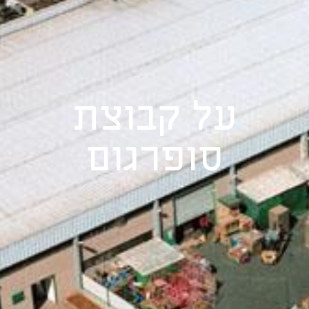
על קבוצת
סופרגום