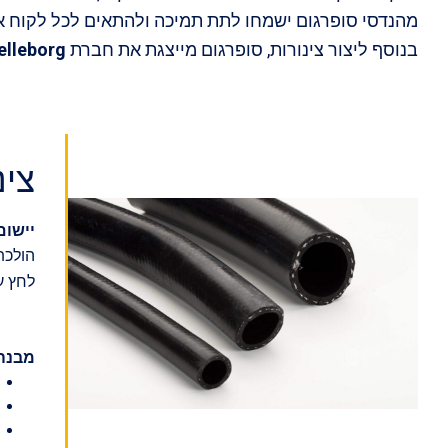
מהנדסי סופרגום ישמחו לתת תמיכה ולהתאים לכל לקוח א
בנוסף ליצור צינורות, סופרגום מייצגת את חברת
elleborg
צינ
יישום
הולכת
לחץ עבודה- -12″
מבנה