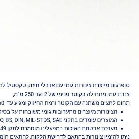
סופרגום מייצרת צינורות גומי עם או בלי חיזוק טקסטיל למגוו
צנרת גומי מתחילה בקוטר פנימי של 2 ועד 250 מ”מ,
תחום לחצים משתנה עם הקוטר ורמת החיזוק ומגיע עד 60 בר.
הצינורות מיוצרים מתערובות גומי משובחות על בסיס סוגי גומי: טבעי, כלורופרן
המוצרים עומדים בתקני EN, ISO, BS, DIN, MIL-STDS, SAE ותקנים ישראלים.
מערכת אבטחת האיכות במפעלינו מוסמכת לתקן ISO 9001 AS9001 IATF16949
ניתן להזמין צינורות בהתאם לדרישת הלקוח, להתאים חומר