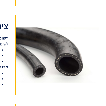
צינ
יישום
לשימו
מבנה