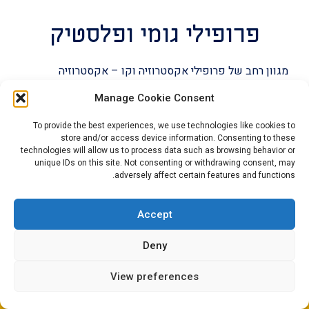
פרופילי גומי ופלסטיק
מגוון רחב של פרופילי אקסטרוזיה וקו – אקסטרוזיה
המיוצרים מגומי, חוט מתכת, PVC , וציפוי לבד כדי לאפשר
מינימום החלקה והתאמה לאפליקציות שונות בעולם הרכב.
Manage Cookie Consent
To provide the best experiences, we use technologies like cookies to
store and/or access device information. Consenting to these
technologies will allow us to process data such as browsing behavior or
unique IDs on this site. Not consenting or withdrawing consent, may
adversely affect certain features and functions.
Accept
Deny
אטמי דלתות
View preferences
אטמי דלתות מיוחדים המעוצבים למקסום בידוד רעש, בידוד תנאי מזג
האוויר סגירת דלת קלה, סגירת מרווחים והתקנה מהירה.