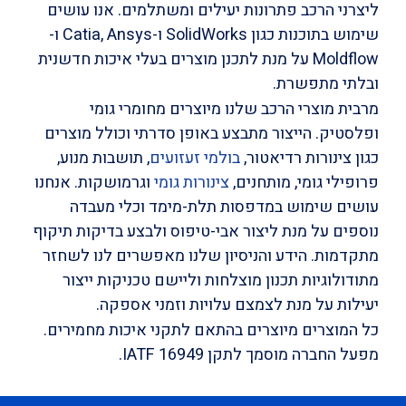
ליצרני הרכב פתרונות יעילים ומשתלמים. אנו עושים
שימוש בתוכנות כגון SolidWorks ו-Catia, Ansys ו-
Moldflow על מנת לתכנן מוצרים בעלי איכות חדשנית
ובלתי מתפשרת.
מרבית מוצרי הרכב שלנו מיוצרים מחומרי גומי
ופלסטיק. הייצור מתבצע באופן סדרתי וכולל מוצרים
כגון צינורות רדיאטור,
בולמי זעזועים
, תושבות מנוע,
פרופילי גומי, מותחנים,
צינורות גומי
וגרמושקות. אנחנו
עושים שימוש במדפסות תלת-מימד וכלי מעבדה
נוספים על מנת ליצור אבי-טיפוס ולבצע בדיקות תיקוף
מתקדמות. הידע והניסיון שלנו מאפשרים לנו לשחזר
מתודולוגיות תכנון מוצלחות וליישם טכניקות ייצור
יעילות על מנת לצמצם עלויות וזמני אספקה.
כל המוצרים מיוצרים בהתאם לתקני איכות מחמירים.
מפעל החברה מוסמך לתקן IATF 16949.